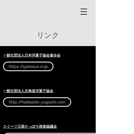
リンク
一般社団法人日本洋菓子協会連合会
https://gateaux.or.jp
一般社団法人北海道洋菓子協会
http://hokkaido-yogashi.com
スイーツ王国さっぽろ推進協議会