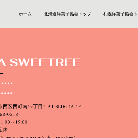
ホーム
北海道洋菓子協会トップ
札幌洋菓子協会ト
A SWEETREE
ー
区西町南19丁目1-9 I-BLDG.16 1F
68-0518
:00～19:00
定休
://www.instagram.com/yuhia_sweetree/