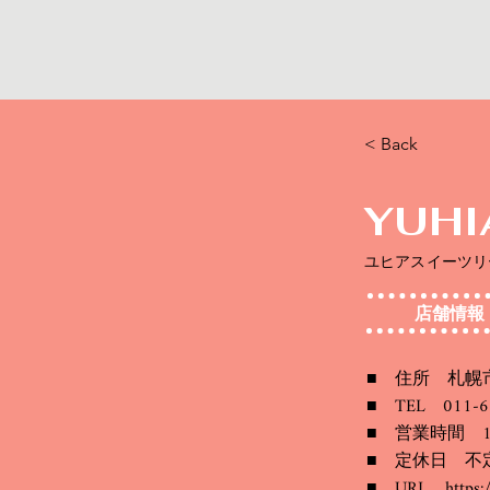
< Back
YUHI
ユヒアスイーツリ
店舗情報
■ 住所 札幌市西
■ TEL 011-6
■ 営業時間 11
■ 定休日 不
■ URL
https